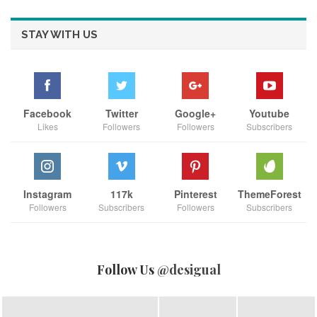
STAY WITH US
Facebook
Twitter
Google+
Youtube
Likes
Followers
Followers
Subscribers
เบเยอร์ยังมีแผนขยายผลนวัตกรรมสีเพื่อความปลอดภัยนี้ สู่พื้นที่อื่น
ๆ โดยเฉพาะอาคารสำหรับเด็กเล็ก ผู้สูงอายุ และกลุ่มเปราะบาง
“เย็น ปลอดภัย และ
เพื่อยกระดับมาตรฐานอาคารไทยให้
ยั่งยืน”
สามารถเข้าชมกิจกรรมต่างๆ หรือผลิตภัณฑ์
Instagram
117k
Pinterest
ThemeForest
อย่างแท้จริง
Followers
Subscribers
Followers
Subscribers
จากทางเบเยอร์
ได้ที่
https://www.beger.co.th/th/product/5/BegerCool-All-Plus-
for-Interior
Follow Us
@desigual