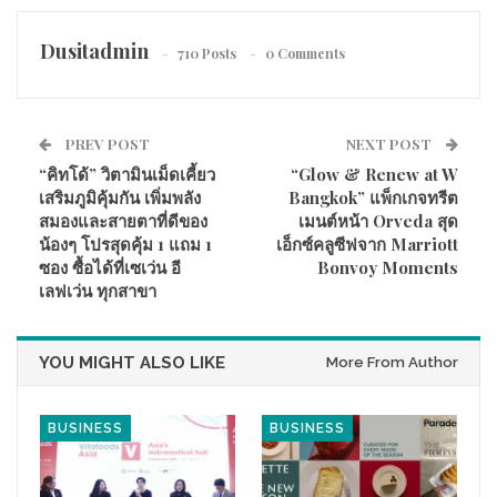
Dusitadmin
710 Posts
0 Comments
PREV POST
NEXT POST
บริษัท เบเยอร์ จำกัด ผู้นำด้านนวัตกรรมสีรักษ์โลก เดินหน้ายก
“คิทโด้” วิตามินเม็ดเคี้ยว
“Glow & Renew at W
ระดับมาตรฐานอาคารปลอดภัยและเป็นมิตรต่อสิ่งแวดล้อม เปิดตัว
เสริมภูมิคุ้มกัน เพิ่มพลัง
Bangkok” แพ็กเกจทรีต
โครงการ “โรงเรียนปลอดภัย ห่างไกลอัคคีภัยด้วยนวัตกรรมจาก
สมองและสายตาที่ดีของ
เมนต์หน้า Orveda สุด
น้องๆ โปรสุดคุ้ม 1 แถม 1
เอ็กซ์คลูซีฟจาก Marriott
ขยะอาหาร” ณ ศูนย์เด็กปฐมวัยเมอร์ซี่ คลองเตย ร่วมกับพันธมิตร
ซอง ซื้อได้ที่เซเว่น อี
Bonvoy Moments
ภาครัฐและเอกชน ได้แก่ ศูนย์นาโนเทค สวทช., โรงแรมแบงค็อก
เลฟเว่น ทุกสาขา
แมริออท มาร์คีส์ ควีนส์ปาร์ค และกรุงเทพมหานคร
หัวใจของโครงการนี้ คือการต่อยอดโดยผนึกกำลัง ขยะอาหาร
(Food waste) จากเปลือกหอยนางรม สู่ “สารชีวภาพหน่วงไฟ” ที่
YOU MIGHT ALSO LIKE
More From Author
ช่วยเพิ่มประสิทธิภาพในการป้องกันอัคคีภัย กับ ผลิตภัณฑ์
BegerCool All-Plus for Interior สีทาภายในระดับพรีเมียมที่มี
BUSINESS
BUSINESS
คุณสมบัติโดดเด่น ทั้งด้านการสะท้อนความร้อน และคุณสมบัติ
หน่วงไฟ เพื่อลดความเสี่ยงอัคคีภัยในแหล่งชุมชน โดยเฉพาะพื้นที่
ที่มีเด็กเล็กซึ่งมีข้อจำกัดในการอพยพย้ายในภาวะฉุกเฉิน พร้อมยังมี