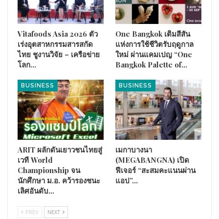
สุขภาวะการอยู่อาศัยที่ดีด้วยอุณหภูมิที่เย็นสบาย (Thermal
Comfort)
Vitafoods Asia 2026 ตัว
One Bangkok เติมสีสัน
การเติมสารชีวภาพที่พัฒนาจากขยะอาหารในครั้งนี้ ยังช่วย เพิ่ม
เร่งอุตสาหกรรมสารสกัด
แห่งการใช้ชีวิตรับฤดูกาล
ประสิทธิภาพการหน่วงไฟอีกระดับ ผ่านการทดสอบตามมาตรฐาน
ไทย ชูงานวิจัย – เครือข่าย
ใหม่ ผ่านแคมเปญ “One
UL94 V-0 สามารถดับไฟได้ภายใน 10 วินาทีโดยไม่เกิดเปลวไฟ
โลก…
Bangkok Palette of…
หยด ทั้งยังปลอดภัยต่อสุขภาพ ไม่ปล่อยสารระเหยอันตราย
BUSINESS
BUSINESS
ARIT ผลักดันเยาวชนไทยสู่
เมกาบางนา
เวที World
(MEGABANGNA) เปิด
Championship จน
ฟีเจอร์ “สะสมคะแนนผ่าน
นักศึกษา ม.อ. คว้ารองชนะ
แอป”…
เลิศอันดับ…
PREV
NEXT