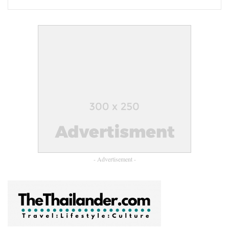
ดร.วรวัฒน์ ชัยยศบูรณะ ประธานเจ้าหน้าที่บริหาร กลุ่มบริษัทสีเบ
เยอร์
กล่าวว่า “เราเชื่อว่าสีที่ดีควรเป็นมากกว่าความสวยงาม แต่
ต้องปกป้องคนในบ้าน โดยเฉพาะเด็ก ๆ ที่ต้องการความปลอดภัย
และสภาพแวดล้อมที่ดีต่อการเรียนรู้ BegerCool All-Plus for
Interior ไม่เพียงแค่ช่วยให้อาคารเย็นสบาย แต่ยังมีคุณสมบัติหน่วง
ไฟ และยกระดับด้วยนวัตกรรมจากวัสดุเหลือใช้ทางอาหาร
โครงการนี้จึงเป็นบทพิสูจน์ว่าเราสามารถใช้ทรัพยากรอย่างชาญ
ฉลาด สร้างคุณค่าที่ทั้งปลอดภัย ยั่งยืน และเกิดประโยชน์ต่อสังคม
จริง เหมาะกับการดูแลเด็ก ๆ ในโรงเรียน หรือ แม้แต่นำไปใช้กับ
กลุ่มอาคารที่มีผู้อยู่อาศัยหนาแน่น เช่น โรงพยาบาล อาคาร
สาธารณะอื่น ๆ เป็นต้น”
- Advertisement -