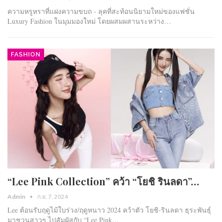
ความหรูหราที่แฝงความขบถ - ลุคที่สะท้อนนิยามใหม่ของแฟชั่น
Luxury Fashion ในมุมมองใหม่ โดยผสมผสานระหว่าง…
FASHION
“Lee Pink Collection” คว้า “โยชิ รินลดา”…
Admin
ก.ย. 7, 2024
Lee ต้อนรับฤดูไม้ใบร่วง/ฤดูหนาว 2024 คว้าตัว โยชิ-รินลดา ธุระพันธุ์
มาชวนสาวๆ ไปสัมผัสกับ “Lee Pink…