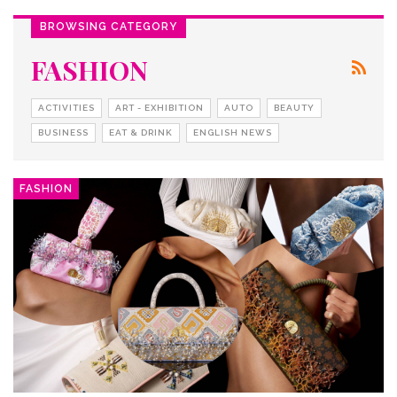
BROWSING CATEGORY
FASHION
ACTIVITIES
ART - EXHIBITION
AUTO
BEAUTY
BUSINESS
EAT & DRINK
ENGLISH NEWS
FASHION