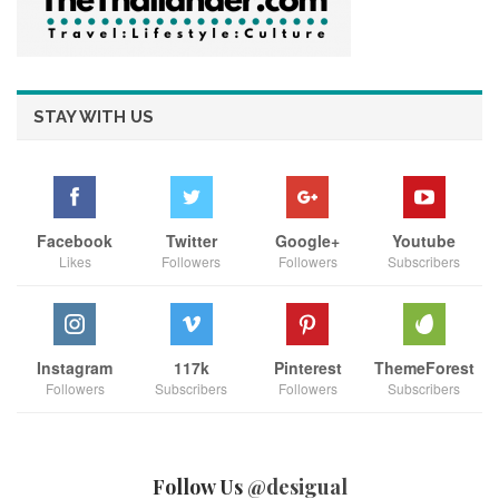
STAY WITH US
ย่านเฟื่องนคร
และจากการนำคณะเดินสำรวจพื้นที่ พบว่า
เป็นหนึ่ง
ในย่านประวัติศาสตร์และศิลปะ ด้วยสถาปัตยกรรมไทย-ยุโรปที่
สวยงาม ที่นักท่องเที่ยวสามารถเที่ยวชมอาคารเก่า หอศิลป์ และ
ร้านงานอาร์ท ซึ่งเหมาะอย่างยิ่งสำหรับใช้เป็นพื้นที่จัดกิจกรรม
Facebook
Twitter
Google+
Youtube
สร้างสรรค์ เช่น กิจกรรมสันทนาการ นิทรรศการ เวิร์กช็อป และ
Likes
Followers
Followers
Subscribers
ตลาดศิลปะ
Instagram
117k
Pinterest
ThemeForest
Followers
Subscribers
Followers
Subscribers
Follow Us
@desigual