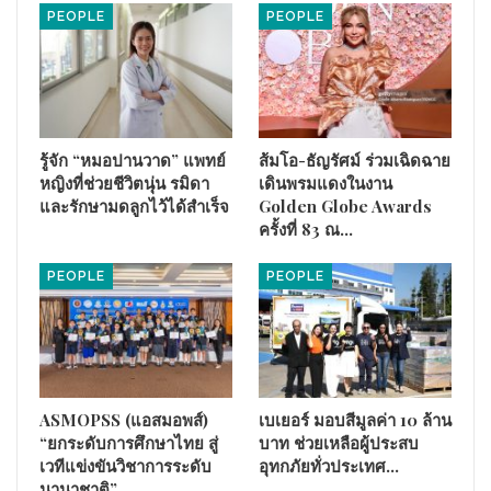
PEOPLE
PEOPLE
การลงพื้นที่ในครั้งนี้ได้พบปะหารือกับ คุณเนย ทิพย์คนึง กุลลาวัณย์
ผู้ก่อตั้ง Yakthai Poshtel and Yakthai studio คุณอุ๊ย เกียรติวัฒน์
รู้จัก “หมอปานวาด” แพทย์
ส้มโอ-ธัญรัศม์ ร่วมเฉิดฉาย
ศรีจันทร์วันเพ็ญ ประธานกลุ่ม Made in Song Wat และผู้ก่อตั้ง
หญิงที่ช่วยชีวิตนุ่น รมิดา
เดินพรมแดงในงาน
PLAY Art House นอกจากนี้ได้หารือกับผู้ประกอบการร้านอาหาร
และรักษามดลูกไว้ได้สำเร็จ
Golden Globe Awards
ย่านบรรทัดทอง ผู้อำนวยการเขตปทุมวัน สมาชิกสภา
ครั้งที่ 83 ณ…
กรุงเทพมหานครเขตปทุมวัน ผู้ช่วยผู้อำนวยการเขตปทุมวัน ผู้
อำนวยการทรัพย์สินจุฬาลงกรณ์ โดยรับทราบถึงความท้าทายด้าน
PEOPLE
PEOPLE
จำนวนนักท่องเที่ยวต่างชาติจากภาวะเศรษฐกิจ และภาพลักษณ์
ด้านลบของย่านโดยเฉพาะราคาสินค้าสูงเกินจริง รวมถึงปัญหา
ต้นทุนสูงจากค่าเช่า และวัตถุดิบ ซึ่งส่งผลต่อการเดินทางเข้ามาท่อง
เที่ยวซ้ำ (Repeater) โดยเฉพาะกลุ่มนักท่องเที่ยวชาวไทย
ASMOPSS (แอสมอพส์)
เบเยอร์ มอบสีมูลค่า 10 ล้าน
“ยกระดับการศึกษาไทย สู่
บาท ช่วยเหลือผู้ประสบ
เวทีแข่งขันวิชาการระดับ
อุทกภัยทั่วประเทศ…
นานาชาติ”