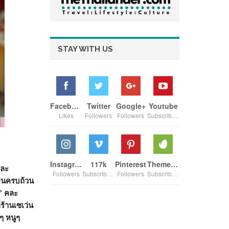
STAY WITH US
Facebook
Twitter
Google+
Youtube
Likes
Followers
Followers
Subscribers
Instagram
117k
Pinterest
ThemeForest
และ
Followers
Subscribers
Followers
Subscribers
ป็นครบถ้วน
1” คละ
ร้านเซเว่น
ๆ หนูๆ