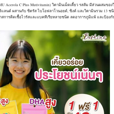
 Acerola C Plus Mutivitamin) วิตามินเม็ดเคี้ยว รสส้ม มีส่วนผสมของว
์แลนด์ ผสานกับ ซิตรัส ไบโอฟลาโวนอยด์, ซิงค์ และวิตามินรวม 13 ชนิด
โอกาสการติดเชื้อไวรัสและแบคทีเรียหลายชนิด ลดอาการภูมิแพ้ และป้อง