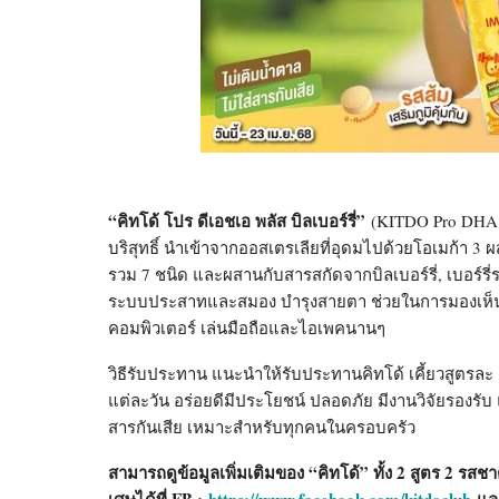
“คิทโด้ โปร ดีเอชเอ พลัส บิลเบอร์รี่”
(KITDO Pro DHA pl
บริสุทธิ์ นำเข้าจากออสเตรเลียที่อุดมไปด้วยโอเมก้า 3 
รวม 7 ชนิด และผสานกับสารสกัดจากบิลเบอร์รี่, เบอร์
ระบบประสาทและสมอง บำรุงสายตา ช่วยในการมองเห็น 
คอมพิวเตอร์ เล่นมือถือและไอเพคนานๆ
วิธีรับประทาน แนะนำให้รับประทานคิทโด้ เคี้ยวสูตรละ
แต่ละวัน อร่อยดีมีประโยชน์ ปลอดภัย มีงานวิจัยรองรั
สารกันเสีย เหมาะสำหรับทุกคนในครอบครัว
สามารถดูข้อมูลเพิ่มเติมของ “คิทโด้” ทั้ง 2 สูตร 2 รสชาต
เศษได้ที่ FB :
https://www.facebook.com/kitdoclub
และ