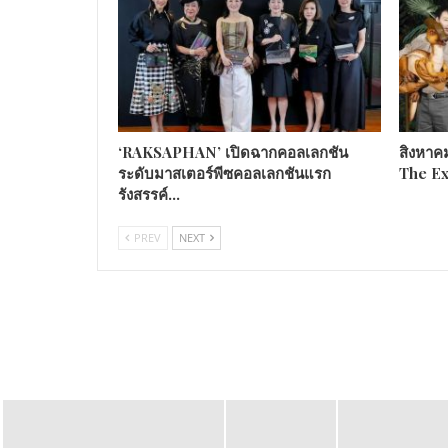
‘RAKSAPHAN’ เปิดฉากคอลเลกชัน
สิงหาค
ระดับมาสเตอร์พีซคอลเลกชันแรก
The Ex
รังสรรค์…
PREV
NEXT