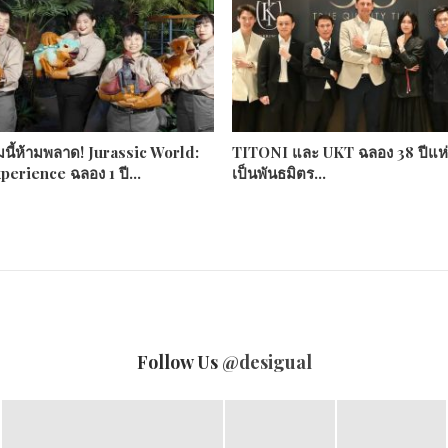
มนี้ห้ามพลาด! Jurassic World:
TITONI และ UKT ฉลอง 38 ปีแห
perience ฉลอง 1 ปี…
เป็นพันธมิตร…
Follow Us
@desigual