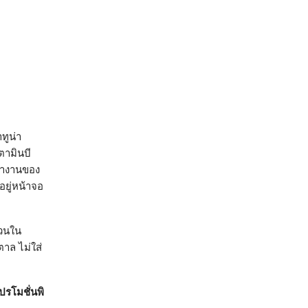
ทูน่า
ตามินบี
รทำงานของ
ยู่หน้าจอ
้วนใน
าล ไม่ใส่
รโมชั่นพิ