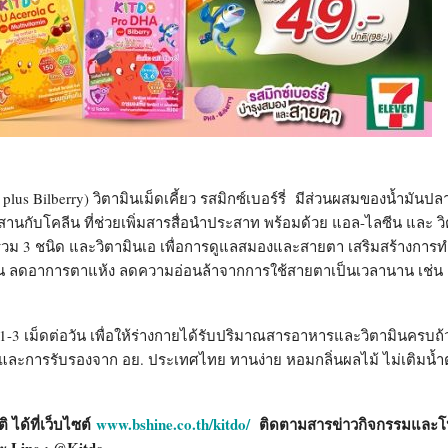
us Bilberry) วิตามินเม็ดเคี้ยว รสมิกซ์เบอร์รี่ มีส่วนผสมของน้ำมันปลา
ผสานกับโคลีน ที่ช่วยเพิ่มสารสื่อนำประสาท พร้อมด้วย แอล-ไลซีน และ วิ
รี่รวม 3 ชนิด และวิตามินเอ เพื่อการดูแลสมองและสายตา เสริมสร้างกา
ลดอาการตาแห้ง ลดความอ่อนล้าจากการใช้สายตาเป็นเวลานาน เช่น อ
 1-3 เม็ดต่อวัน เพื่อให้ร่างกายได้รับปริมาณสารอาหารและวิตามินครบถ
บ และการรับรองจาก อย. ประเทศไทย ทานง่าย หอมกลิ่นผลไม้ ไม่เติมน้ำต
ิ ได้ที่เว็บไซต์
www.bshine.co.th/kitdo/
ติดตามสารข่าวกิจกรรมและโป
 Line : @Kitdo