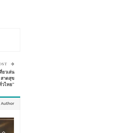
POST
่ยวเล่น
 สาดสุข
ทั่วไทย”
 Author