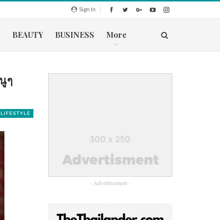
Sign In
N
BEAUTY
BUSINESS
More
า
นูๆ
LIFESTYLE
- Advertisement -