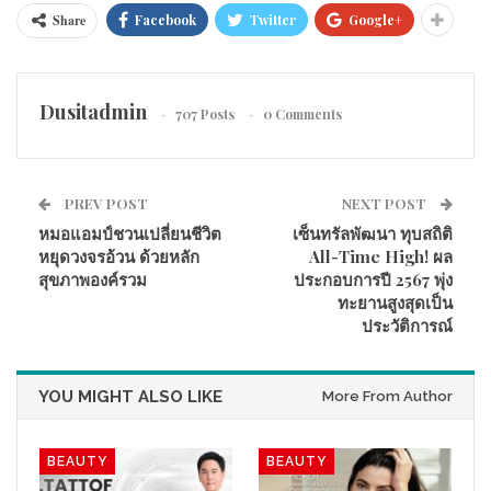
Share
Facebook
Twitter
Google+
Dusitadmin
707 Posts
0 Comments
PREV POST
NEXT POST
หมอแอมป์ชวนเปลี่ยนชีวิต
เซ็นทรัลพัฒนา ทุบสถิติ
หยุดวงจรอ้วน ด้วยหลัก
All-Time High! ผล
สุขภาพองค์รวม
ประกอบการปี 2567 พุ่ง
ทะยานสูงสุดเป็น
ประวัติการณ์
เภสัชกรหญิง กิตติวรรณ รัตนจันทร์ หัวเรือใหญ่ บริษัท เมิร์ซ เอสเธ
ติกส์ ประเทศไทยและสิงคโปร์
กล่าวว่า “เมิร์ซ เอสเธติกส์ มีเป้า
หมายสำคัญในเรื่องการสร้างความมั่นใจ ไม่ใช่เฉพาะความมั่นใจ
YOU MIGHT ALSO LIKE
More From Author
ที่มาจากการได้ใช้ผลิตภัณฑ์ของทางเมิร์ซเท่านั้น แต่ยังรวมไปถึง
การสนับสนุนพาร์ตเนอร์ของเราด้วย ทั้งงานบริการ คำแนะนำ การ
ฝึกอบรมทักษะใหม่ที่เมิร์ซมอบให้กับพาร์ตเนอร์ ซึ่งในยุคดิจิทัล AI
BEAUTY
BEAUTY
สำหรับเมิร์ซนับเป็นหนึ่งตัวช่วยและเป็นเครื่องมือที่จะมาเพิ่ม