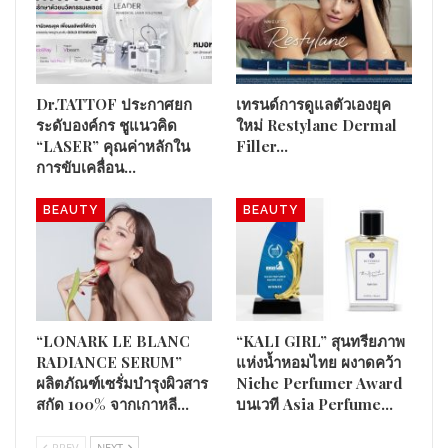
ศักยภาพ ยกระดับการบริการซึ่งเป็นหัวใจหลักของธุรกิจความงาม
ด้วยการนำจุดเด่น คุณสมบัติ AI มาปรับใช้อย่างเหมาะสม มีความ
บาลานซ์ ไปกับเรื่องการเข้าใจคน (Human Touch) เข้าใจทุกความ
ต้องการ ทุกปัญหา และรู้ถึงข้อมูลเชิงลึก (Consumer Insight) สู่งาน
Dr.TATTOF ประกาศยก
เทรนด์การดูแลตัวเองยุค
บริการด้วยใจอย่างมั่นใจ ซึ่งเป็นหัวข้องานในปีนี้ Aesthetics
ระดับองค์กร ชูแนวคิด
ใหม่ Restylane Dermal
Intelligence
“LASER” คุณค่าหลักใน
Filler…
การขับเคลื่อน…
เมิร์ซ เอสเธติกส์
เชื่อว่าการผสมผสานดังกล่าว รวมทั้งอัพเดทเท
รนด์ใหม่ๆ จะทำให้พาร์ตเนอร์สามารถสร้างสรรค์สิ่งใหม่ที่มีความ
BEAUTY
BEAUTY
แตกต่างและโดดเด่น เมื่อได้นำมาปรับใช้กับธุรกิจของทุกคน และ
นอกจากจะต่อยอดธุรกิจให้เติบโตแล้ว ผู้ที่ใช้งานยังได้เพิ่ม
เมิร์ซ เอสเธติกส์
ศักยภาพให้กับตัวเองอีกด้วย โดย
พร้อมดูแลเป็น
ส่วนหนึ่งของการเติบโตอย่างแข็งแกร่งในทุกย่างก้าว”
“LONARK LE BLANC
“KALI GIRL” สุนทรียภาพ
RADIANCE SERUM”
แห่งน้ำหอมไทย ผงาดคว้า
ผลิตภัณฑ์​เซรั่มบำรุงผิวสาร
Niche Perfumer Award
สกัด 100% จากเกาหลี…
บนเวที Asia Perfume…
PREV
NEXT