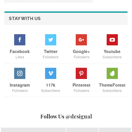
ติดตามกิจกรรมดีๆ จากทาง “เมิร์ซ เอสเธติกส์” ได้
ทาง
www.merzaesthetics.co.th
STAY WITH US
Facebook
Twitter
Google+
Youtube
Likes
Followers
Followers
Subscribers
Instagram
117k
Pinterest
ThemeForest
Followers
Subscribers
Followers
Subscribers
Follow Us
@desigual