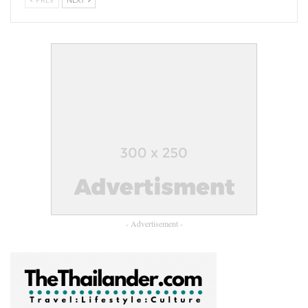
ภายในงาน Thailand Aesthetics Business Forum (TABF) 2025
“AI : Aesthetics Intelligence” ได้รับเกียรติจาก เจ้าของเพจ
Content Shifu “คุณแบงค์-สิทธินันท์ พลวิสุทธิ์ศักดิ์”
มาพูดคุยถึงเท
“คุณเพิท-พงษ์ปิติ ผาสุข
รนด์และข้อมูลเชิงลึกของผู้บริโภค ด้าน
ยืด” ผู้ก่อตั้งเพจ Ad Addict
เผยเทรนด์ AI การใช้ ChatGPT ในการ
- Advertisement -
ตลาดแบบไหนให้ได้ประสิทธิภาพและทำคอนเทนต์ได้ตรงจุด
“คุณหมอจูน พญ.นันทนัช เดี่ยวสมบูรณ์” จาก
นอกจากนั้น
CLASSY Clinic
ยังได้มาพูดคุยแชร์เบื้องหลังความสำเร็จของ
CLASSY Clinic อีกด้วย ท่ามกลางพาร์ทเนอร์ทางธุรกิจและผู้สนใจ
ต่างร่วมงานเป็นจำนวนมาก ณ โรงแรม อีสติน แกรนด์ พญาไท