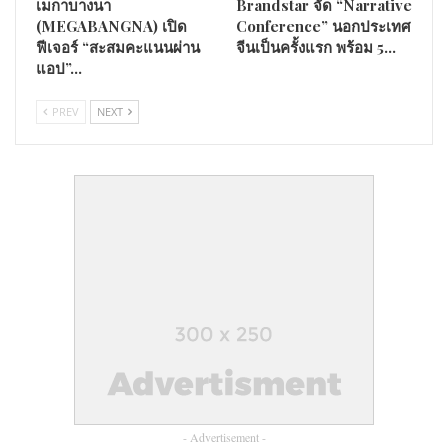
เมกาบางนา
Brandstar จัด “Narrative
ขณะเดียวกัน ผู้บริหาร บริษัท ซูพีเรีย ควอลิตี้ ฟู๊ด จำกัด ยังกล่าว
(MEGABANGNA) เปิด
Conference” นอกประเทศ
ด้วยว่า วัวทุกตัวอยู่ภายในฟาร์มของบริษัท ได้รับการรับรอง และ
ฟีเจอร์ “สะสมคะแนนผ่าน
จีนเป็นครั้งแรก พร้อม 5…
ขึ้นทะเบียนจากปศุสัตว์ประจำจังหวัด ทั้งในภาคอีสาน และ ภาคใต้
แอป”…
ซึ่งสามาถตรวจสอบถึงแหล่งที่มาได้ “การพัฒนาวัวสายพันธุ์ใหม่
ของทางบริษัท ยังเรียกได้ว่า เป็นการช่วยสร้างอาชีพให้กับ
PREV
NEXT
เกษตรกรในพื้นที่ ให้มีรายได้ที่มั่นคง เพื่อเลี้ยงครอบครัวอีกด้วย”
- Advertisement -