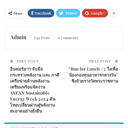
บริษัท ซูพีเรีย ควอลิตี้ ฟู๊ด จำกัด ได้พัฒนาเนื้อวัวคุณภาพดี ระดับ
พรีเมี่ยม ตอบโจทย์ความอร่อย ที่สามารถส่งตรงให้กับผู้บริโภค
Share
Facebook
Twitter
Google+
เทียบเท่ากับ เนื้อวัวพรีเมี่ยมนำเข้าจากต่างประเทศ
Admin
1742 Posts
0 Comments
PREV POST
NEXT POST
อินฟอร์มาฯ จับมือ
“Run for Lunch #2 วิ่งเพื่อ
กระทรวงพลังงาน และ ภาคี
น้องกองทุนอาหารกลางวัน”
เครือข่ายด้านพลังงาน
ชิงถ้วยรางวัลพระราชทาน
เตรียมพร้อมจัดงาน
ASEAN Sustainable
Energy Week 2024 ดัน
ไทยเปลี่ยนผ่านสู่พลังงาน
สะอาดอย่างยั่งยืน