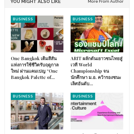
YOU MIGHT ALSO LIKE
More From Author
BUSINESS
BUSINESS
One Bangkok เติมสีสัน
ARIT ผลักดันเยาวชนไทยสู่
แห่งการใช้ชีวิตรับฤดูกาล
เวที World
ใหม่ ผ่านแคมเปญ “One
Championship จน
คุณมิคาอิล ซาหนูน (Mikhail Sahnoun ) ผู้บริหารระดับสูงของ
Bangkok Palette of…
นักศึกษา ม.อ. คว้ารองชนะ
บริษัท ซูพีเรีย ควอลิตี้ ฟู๊ด จำกัด เปิดเผยในงาน THAIFEX -Anuga
เลิศอันดับ…
Asia 2024 ว่า
“เนื้อวัวเกรดพรีเมี่ยม ที่ทางบริษัทนำมาเปิดตัว ครั้งนี้
เกิดจากการผสมวัวข้ามสายพันธุ์ระหว่าง วัวพันธุ์ไทยบรามัน และ
BUSINESS
BUSINESS
วัวพันธุ์แองกัสชาโลเลส์ จากต่างระเทศ โดยเราได้ดึงจุดเด่นที่ดี
เยี่ยมของทั้งสองสายพันธุ์ออกมา จนกลายเป็น วัวสายพันธุ์ใหม่ ที่ให้
เนื้อคุณภาพดีเยี่ยม คงความชุ่มฉ่ำ ไม่แพ้เนื้อวัวเกรด A ที่นำเข้ามา
จากต่างประเทศ”