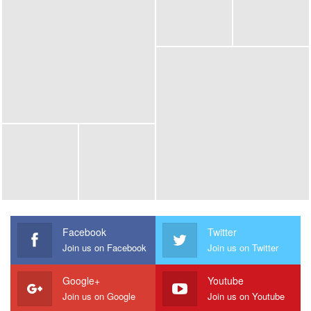
ปัณพัท
กล่าวถึงที่มาของโปรเจคนี้ว่า “Rainbow เกิดจากข้อคิด
ของคุณแม่ในการมองโลกว่า ถึงแม้อุปสรรคจะถาโถมเข้ามา
แต่เราก็ยังเฝ้ารอวันที่จะมีสายรุ้งหลังพายุฝนอย่างอดทน ส่วนซู
คือชื่อเล่นภาษาจีนของคุณแม่ RainbowSue จึงเป็นสัญลักษณ์
แห่งความหวัง จงอดทนทำในสิ่งที่เรารักเพื่อรอความสำเร็จใน
วันข้างหน้า”
Facebook
Twitter
Join us on Facebook
Join us on Twitter
Google+
Youtube
Join us on Google
Join us on Youtube