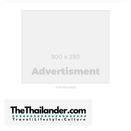
ชิ้นงานของปัณพัทมีความเฉพาะตัว เล่าเรื่องราวผ่าน
คาแรคเตอร์ของสัตว์ชนิดต่างๆ ผ่านลายเส้นและสีสันที่สดใส
หลากหลาย แต่ลงตัวเป็นที่สุด งานของเธอมีความร่วมสมัย
และเป็นสากล จนได้รับเชิญให้ร่วมงานกับแบรนด์ระดับโลก
ต่างๆ ทั้ง Gucci, Bang and Olufsen, Nike, Sulwhasoo, Instagram,
Nescafé รวมทั้ง วงดนตรีญี่ปุ่น Kikagaku Moyo และอีกมากมาย
จึงทำให้เธอมีแฟนคลับอยู่ทั่วโลก
- Advertisement -