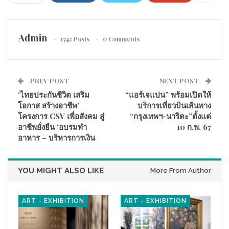
Admin
1742 Posts
0 Comments
(24 สิงหาคม 2566) แม้อุปสรรคจะถาโถม แต่เรายังเฝ้ารอวันที่
จะมีสายรุ้งหลังพายุฝนอย่างอดทน แนวคิดในการทำงานของ
PREV POST
NEXT POST
ยูน ปัณพัท เตชเมธากุล ศิลปินและดีไซน์เนอร์ที่สร้างผลงานให้
‘ไทยประกันชีวิต เสริม
“แอร์เจแปน” พร้อมเปิดให้
เป็นที่รู้จักในระดับโลก สายรุ้งคือความหวังและเป็นแรง
โอกาส สร้างอาชีพ’
บริการเที่ยวบินเส้นทาง
บันดาลใจที่เธอสร้าง RainbowSue NFT Art โปรเจคแรกที่จะใช้
โครงการ CSV เพื่อสังคม สู่
“กรุงเทพฯ-นาริตะ”ตั้งแต่
Web 3 หรือ ดิจิทัล อาร์ตพางานศิลปะของไทยไปสู่ระดับโลก
อาชีพยั่งยืน ‘อบรมทำ
10 ก.พ. 67
ให้มากขึ้น
อาหาร – บริหารการเงิน
YOU MIGHT ALSO LIKE
More From Author
ART - EXHIBITION
ART - EXHIBITION