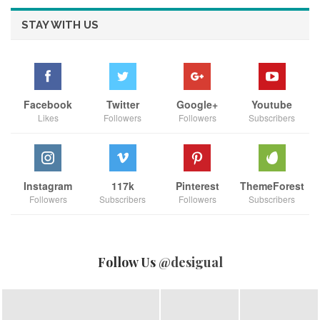
STAY WITH US
ปัณพัทเริ่มทำผลงาน NFT Art ในปี 2565
และสามารถขายผล
งานชิ้นเดี่ยวไปได้ในราคา 5 ETH หรือประมาณ 320,000 บาท
Facebook
Twitter
Google+
Youtube
RainbowSue Fine Art
ปีนี้เป็นครั้งแรกที่เธอได้สร้าง
ในรูปแบบ
Likes
Followers
Followers
Subscribers
คอลเลคชั่นรวม 5,555 ชิ้น ที่ได้รับการ authenticate ผ่านระบบ
blockchain โดยแต่ละชิ้นงาน digital จะสามารถเคลมชิ้นงาน
figure ที่ฝังชิพ NFC เพื่อรับรองความแท้ของงานและป้องกัน
การปลอมแปลงและทำเลียนแบบ RainbowSue แต่ละชิ้นจะมี
Instagram
117k
Pinterest
ThemeForest
ความเฉพาะตัวไม่ซ้ำกัน แต่คงคอนเซ็ปต์ของความร่างเริง
Followers
Subscribers
Followers
Subscribers
สนุกสนาน ชอบเข้าสังคม เป็นแรร์ไอเทมที่นักสะสมต้องมี
Follow Us
@desigual