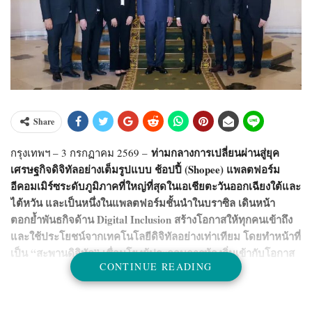
Share
ท่ามกลางการเปลี่ยนผ่านสู่ยุค
กรุงเทพฯ – 3 กรกฏาคม 2569 –
เศรษฐกิจดิจิทัลอย่างเต็มรูปแบบ ช้อปปี้ (Shopee) แพลตฟอร์ม
อีคอมเมิร์ซระดับภูมิภาคที่ใหญ่ที่สุดในเอเชียตะวันออกเฉียงใต้และ
ไต้หวัน และเป็นหนึ่งในแพลตฟอร์มชั้นนำในบราซิล เดินหน้า
ตอกย้ำพันธกิจด้าน Digital Inclusion สร้างโอกาสให้ทุกคนเข้าถึง
และใช้ประโยชน์จากเทคโนโลยีดิจิทัลอย่างเท่าเทียม โดยทำหน้าที่
เป็น “สะพานดิจิทัล” เชื่อมโยงผู้ประกอบการท้องถิ่นเข้ากับโอกาส
CONTINUE READING
บนโลกออนไลน์ทั้งในประเทศและระดับภูมิภาคตลอดระยะเวลา
กว่า 1 ทศวรรษที่ผ่านมา