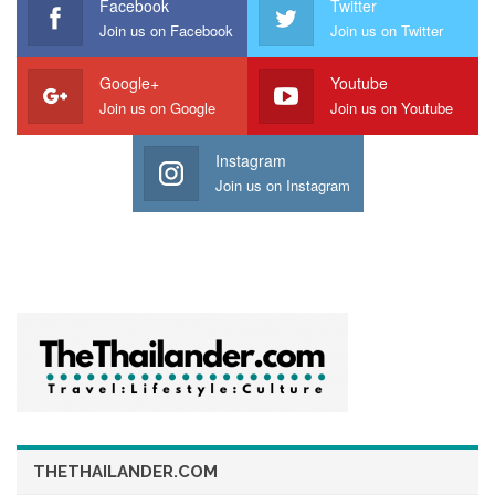
Facebook
Twitter
ในโปรแกรมนี้ได้รับการออกแบบมาเพื่อเพิ่มขีดความสามารถ
Join us on Facebook
Join us on Twitter
ทางการแข่งขันและสร้างความแข็งแกร่งให้ธุรกิจรายย่อย ผ่าน
กระบวนการที่สะดวกและเข้าถึงง่าย พร้อมเปิดรับลงทะเบียนในวัน
Google+
Youtube
ที่ 6-10 กรกฎาคม 2569 เพื่อรับสิทธิ์การสนับสนุนต่อเนื่องนาน 6
Join us on Google
Join us on Youtube
เดือน ซึ่งประกอบด้วย
Instagram
– ยกเว้นค่าธรรมเนียมการขายสำหรับ 10 คำสั่งซื้อแรกต่อเดือน
Join us on Instagram
(รวมสูงสุด 60 คำสั่งซื้อตลอดโปรแกรม)
– ลดหย่อนค่าธรรมเนียมการขายในอัตราพิเศษ 0.5-1.5% (ไม่รวม
ภาษีมูลค่าเพิ่ม) ตามรายละเอียดของแต่ละหมวดหมู่สินค้า สำหรับ
คำสั่งซี้อที่เกินว่า 10 คำสั่งซื้อแรก เฉพาะร้านค้าที่มียอดขายต่อ
เดือนไม่เกิน 10,000 บาท
นอกจากการสนับสนุนด้านค่าธรรมเนียมแล้ว ช้อปปี้ ยังมุ่งสร้าง
ความยั่งยืนให้แก่ผู้ประกอบการผ่านการยกระดับทักษาะดิจิทัล หรือ
Upskilling ด้วยหลักสูตรเรียนรู้ออนไลน์จาก Shopee University ซึ่ง
เป็นการบูรณาการความร่วมมือระหว่างช้อปปี้กับหน่วยงานภาครัฐ
เพื่อถ่ายทอดเทคนิคการขาย การบริหารร้านค้า และการใช้เครื่อง
THETHAILANDER.COM
มือการตลาดดิจิทัล พร้อมทั้งสนับสนุนโค้ดส่วนลดและโค้ดส่งฟรี