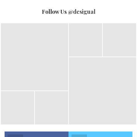
การเติบโตในระยะยาว
Follow Us
@desigual
‘ไทยช่วยไทยกับช้อปปี้: สนับสนุนการเติบโตร้าน
สำหรับโปรแกรม
ค้าไทยรายย่อย (Thai MSME Growth Support Program)’
ช้อปปี้
ได้จัดสรรงบประมาณสนับสนุนรวมมูลค่ากว่า 500 ล้านบาท เพื่อ
เสริมสร้างศักยภาพให้แก่ผู้ประกอบการไทยรายย่อย (Thai MSME)
ที่มีคุณสมบัติตรงตามเงื่อนไขในการรับสิทธิ์ และเปิดร้านอยู่บน
แพลตฟอร์มช้อปปี้ราว 1.2 ล้านรายทั่วประเทศ โดยสิทธิประโยชน์