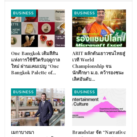
ประกอบการทั่วประเทศ
นายอนุทิน ชาญวีรกูล นายกรัฐมนตรีและ
ในการหารือร่วมกันครั้งนี้
BUSINESS
BUSINESS
รัฐมนตรีว่าการกระทรวงมหาดไทย
ได้เน้นย้ำวิสัยทัศน์ของรัฐบาล
ในการยกระดับศักยภาพผู้ประกอบการรายย่อย หรือ MSME ซึ่งถือ
เป็นรากฐานสำคัญของระบบเศรษฐกิจไทย พร้อมสะท้อนถึงบทบาท
ของแพลตฟอร์มดิจิทัลในการเปิดโอกาสทางการค้าและขยายช่อง
ทางการเข้าถึงผู้บริโภคและสร้างการเติบโตให้แก่ผู้ประกอบการ
One Bangkok เติมสีสัน
ARIT ผลักดันเยาวชนไทยสู่
ไทยทั่วประเทศ
แห่งการใช้ชีวิตรับฤดูกาล
เวที World
ใหม่ ผ่านแคมเปญ “One
Championship จน
นายกฯ ได้แสดงความชื่นชมต่อการดำเนินงานของช้อปปี้ที่เข้ามาส
Bangkok Palette of…
นักศึกษา ม.อ. คว้ารองชนะ
นับสนุนนโยบายดังกล่าวอย่างเป็นรูปธรรม ผ่านการริเริ่มโปรแกรม
เลิศอันดับ…
‘ไทยช่วยไทยกับช้อปปี้: สนับสนุนการเติบโตร้านค้าไทยรายย่อย
(Thai MSME Growth Support Program)’ ซึ่งมุ่งส่งเสริมการเติบโต
BUSINESS
BUSINESS
ของร้านค้าชาวไทยผ่านสิทธิประโยชน์ที่ช่วยเพิ่มโอกาสในการเข้า
ถึงผู้บริโภค กระตุ้นยอดขาย และสนับสนุนการเติบโตอย่างยั่งยืน
นอกจากนี้ ภายหลังได้รับทราบว่าช้อปปี้ได้จัดอบรมเพื่อพัฒนา
ทักษะด้านดิจิทัลให้แก่ผู้ขายชาวไทยนับหมื่นราย นายกรัฐมนตรีได้
เมกาบางนา
Brandstar จัด “Narrative
เล็งเห็นถึงศักยภาพของเครือข่ายระดับภูมิภาคของช้อปปี้ในการ