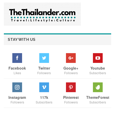
ธุรกรรมในเศรษฐกิจดิจิทัล กว่าทศวรรษที่ผ่านมา ความมุ่งมั่นดัง
กล่าวยังคงเป็นหัวใจสำคัญของเรา โดยเรายังคงเดินหน้าผสาน
ศักยภาพของเทคโนโลยีและระบบนิเวศของเรา เพื่อสนับสนุนผู้
ประกอบการ โดยเฉพาะธุรกิจขนาดเล็กและ MSMEs ให้สามารถ
เติบโต ยกระดับขีดความสามารถในการแข่งขัน และขยายโอกาส
ของตนได้ในอย่างยั่งยืนในยุคดิจิทัล”
STAY WITH US
ประเทศไทยเป็นหนึ่งในตลาดสำคัญของ Sea และ Shopee โดย
ตลอดระยะเวลากว่า 15 ปีที่ผ่านมา เราภาคภูมิใจที่ได้เติบโตเคียง
ข้างสังคมไทย และมีส่วนสนับสนุนผู้ประกอบการไทยให้เข้าถึง
โอกาสทางธุรกิจบนโลกออนไลน์ การเปิดตัวโปรแกรม ‘ไทยช่วย
Facebook
Twitter
Google+
Youtube
ไทยกับช้อปปี้: สนับสนุนการเติบโตร้านค้าไทยรายย่อย’ สะท้อนถึง
Likes
Followers
Followers
Subscribers
ความมุ่งมั่นอย่างต่อเนื่องของเราในการสนับสนุนการเปลี่ยนผ่านสู่
ดิจิทัลของประเทศ ตลอดจนการพัฒนาเศรษฐกิจดิจิทัลในวงกว้าง
ผ่านการสร้างระบบนิเวศที่เปิดกว้าง เข้าถึงได้ และเอื้อต่อการ
เติบโตอย่างยั่งยืนของผู้ประกอบการไทย”
Instagram
117k
Pinterest
ThemeForest
Followers
Subscribers
Followers
Subscribers
เสริมศักยภาพผู้ประกอบการไทยรายย่อยด้วยสิทธิประโยชน์ครบ
วงจร เพิ่มขีดความสามารถทางการแข่งขัน และปลดล็อกโอกาส