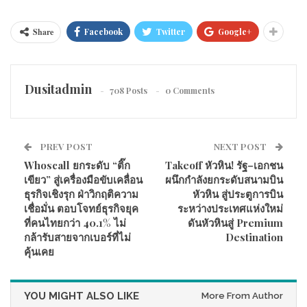
คณะผู้บริหารจาก Shopee และ Sea
ล่าสุด
ซึ่งเป็นบริษัทแม่ของ
นายอนุทิน ชาญวีรกูล นายกรัฐมนตรีและ
แพลตฟอร์มฯ ได้เข้าพบ
Share
Facebook
Twitter
Google+
รัฐมนตรีว่าการกระทรวงมหาดไทย
เพื่อหารือถึงแนวทางการ
สนับสนุนและพัฒนาเศรษฐกิจดิจิทัลของประเทศผ่านระบบนิเวศน์
ของแพลตฟอร์มช้อปปี้ พร้อมรายงานความคืบหน้าของโครงการ
‘ไทยช่วยไทยกับช้อปปี้: สนับสนุนการ
สำคัญ ได้แก่ โปรแกรม
Dusitadmin
708 Posts
0 Comments
เติบโตร้านค้าไทยรายย่อย (Thai MSME Growth Support
Program)’
นับเป็นอีกหนึ่งหมุดหมายสำคัญในการสนับสนุนการ
เติบโตของผู้ประกอบการ MSMEs ไทย พร้อมขับเคลื่อนการเข้าถึง
PREV POST
NEXT POST
โอกาสทางดิจิทัลอย่างทั่วถึง เพื่อตอบสนองความต้องการของทั้งผู้
Whoscall ยกระดับ “ติ๊ก
Takeoff หัวหิน! รัฐ–เอกชน
ขายและผู้ซื้อได้ดียิ่งขึ้น
เขียว” สู่เครื่องมือขับเคลื่อน
ผนึกกำลังยกระดับสนามบิน
ธุรกิจเชิงรุก ฝ่าวิกฤติความ
หัวหิน สู่ประตูการบิน
โปรแกรมดังกล่าวมีมูลค่าการสนับสนุนรวมกว่า 500 ล้านบาท
เชื่อมั่น ตอบโจทย์ธุรกิจยุค
ระหว่างประเทศแห่งใหม่
ตลอดทั้งโครงการ เพื่อเพิ่มขีดความสามารถในการแข่งขันของร้าน
ที่คนไทยกว่า 40.1% ไม่
ดันหัวหินสู่ Premium
ค้าไทยรายย่อย หรือ MSME และสร้างระบบนิเวศที่เอื้อต่อการ
กล้ารับสายจากเบอร์ที่ไม่
Destination
เติบโตอย่างยั่งยืน สะท้อนถึงการรวมพลังระหว่างภาครัฐและเอกชน
คุ้นเคย
ในการสร้างฟันเฟืองที่แข็งแกร่งให้แก่เศรษฐกิจฐานราก อีกทั้งยัง
“ไทยช่วยไทย”
เป็นการขานรับนโยบาย
ของรัฐบาลที่มุ่งใช้
ศักยภาพของอีคอมเมิร์ซในการสร้างโอกาสและรายได้ให้แก่ผู้
YOU MIGHT ALSO LIKE
More From Author