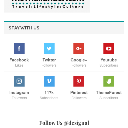
นายจ้างสามารถลงทะเบียนใช้สิทธิได้ตั้งแต่ 1 มิถุนายน – 15
กรกฎาคม 2569 และจะมีการลงคะแนนเลือกตั้งจริงในวันที่ 27
กันยายน 2569 ภายใต้แนวคิด “เลือกคนที่เข้าใจคนหัวอกเดียวกัน”
โดยย้ำว่า นายจ้างเป็นผู้ที่มีภาระค่าใช้จ่ายในการดำเนินธุรกิจ จึง
STAY WITH US
ควรมีตัวแทนที่เข้าใจปัญหาและพร้อมผลักดันนโยบายที่ตอบโจทย์
ภาคนายจ้างอย่างแท้จริง
การเปิดรับสมัครวันแรกจึงไม่เพียงเป็นการเริ่มต้นกระบวนการเลือก
ตั้งเท่านั้น แต่ยังสะท้อนถึงการแข่งขันที่เข้มข้นของผู้สมัครแต่ละทีม
Facebook
Twitter
Google+
Youtube
ซึ่งต่างประกาศความพร้อมในการอาสาเข้ามาขับเคลื่อนระบบ
Likes
Followers
Followers
Subscribers
ประกันสังคม ท่ามกลางความคาดหวังของนายจ้างและผู้ประกันตน
ทั่วประเทศที่กำลังจับตาการเลือกตั้งครั้งนี้อย่างใกล้ชิด
หากต้องการให้ข่าวมีโทน “สำนักข่าวเศรษฐกิจ”, “ข่าวการเมือง
Instagram
117k
Pinterest
ThemeForest
เข้มข้น” หรือ “ข่าวประชาสัมพันธ์ที่ดูเป็นกลาง” ผมสามารถปรับ
Followers
Subscribers
Followers
Subscribers
สำนวนให้เหมาะกับสื่อที่ต้องการได้ครับ
Follow Us
@desigual