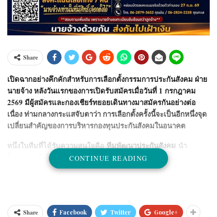
Share
เปิดฉากอย่างคึกคักสำหรับการเลือกตั้งกรรมการประกันสังคม ฝ่าย
นายจ้าง หลังวันแรกของการเปิดรับสมัครเมื่อวันที่ 1 กรกฎาคม
2569 มีผู้สมัครและกองเชียร์ทยอยเดินทางมาสมัครกันอย่างต่อ
เนื่อง ท่ามกลางกระแสจับตาว่า การเลือกตั้งครั้งนี้จะเป็นอีกหนึ่งจุด
เปลี่ยนสำคัญของการบริหารกองทุนประกันสังคมในอนาคต
ทีมพัฒนาประกันสังคม
หนึ่งในทีมที่ได้รับความสนใจคือ
นำ
ดร.ทวีเกียรติ รองสวัสดิ์
โดย
พร้อมผู้สมัครครบทั้ง 7 คน เดินทาง
CONTINUE READING
เข้ายื่นใบสมัครและร่วมจับสลากหมายเลขประจำตัวผู้สมัคร
ท่ามกลางกำลังใจจากผู้สนับสนุนที่มาร่วมเชียร์อย่างอบอุ่น
ผลการจับสลากสร้างความฮือฮาไม่น้อย เมื่อผู้สมัครของทีมได้รับ
หมายเลข 3-9
หมายเลขเรียงต่อกันตั้งแต่
ประกอบด้วย
Share
Facebook
Twitter
Google+