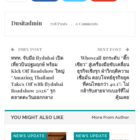
ดร.ทองอยู่ คงขันธ์ หมายเลข 3
ดร.ทวีเกียรติ รองสวัสดิ์ หมายเลข 4
Dusitadmin
น.ส. วิรัลย์ยา วงษ์จันทร์ หมายเลข 5
708 Posts
0 Comments
พันเอก (พิเศษ) ขัตติยพงศ์ ภักดีชน หมายเลข 6
น.ส. ชลิกา กุลดิลก หมายเลข 7
นายเจษฎา พงศ์ธนาธนวัฒน์ หมายเลข 8
PREV POST
NEXT POST
พลเรือเอก สุรศักดิ์ ประทานวรปัญญา หมายเลข 9
ททท. จับมือ flydubai เปิด
Whoscall ยกระดับ “ติ๊ก
เที่ยวบินปฐมฤกษ์ พร้อม
เขียว” สู่เครื่องมือขับเคลื่อน
ดร.ทวีเกียรติ กล่าวว่า ทีมพัฒนาประกันสังคมมีความพร้อมเดินหน้า
Kick Off Roadshow ใหญ่
ธุรกิจเชิงรุก ฝ่าวิกฤติความ
ทำงานอย่างเต็มที่ โดยมุ่งผลักดันนโยบายที่ตอบโจทย์ทั้งนายจ้าง
“Amazing Thailand
เชื่อมั่น ตอบโจทย์ธุรกิจยุค
และผู้ประกันตน ควบคู่กับการยกระดับระบบประกันสังคมให้มี
Takes Off with flydubai
ที่คนไทยกว่า 40.1% ไม่
ความทันสมัย โปร่งใส เปิดโอกาสให้ทุกภาคส่วนมีส่วนร่วม และ
Roadshow 2026” รุก
กล้ารับสายจากเบอร์ที่ไม่
สามารถพัฒนาได้อย่างยั่งยืน
ตลาดตะวันออกกลาง
คุ้นเคย
YOU MIGHT ALSO LIKE
More From Author
NEWS UPDATE
NEWS UPDATE