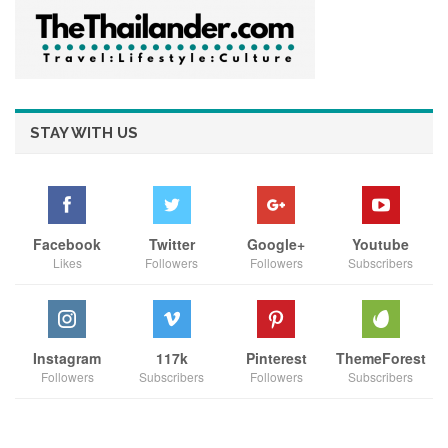
STAY WITH US
Facebook
Twitter
Google+
Youtube
Likes
Followers
Followers
Subscribers
นอกจากนี้ ภายในงานยังมีการออกร้านจำหน่ายผลิตภัณฑ์ชุมชน
กว่า 30 ร้านค้า ให้ผู้เข้าร่วมงานได้เลือกชมและเลือกซื้อสินค้าพื้น
“The Lost
ถิ่นคุณภาพ ตลอดจนกิจกรรมสาธิตการประกอบอาหาร
Taste รสชาติ…ที่หายไป”
ที่ถ่ายทอดเมนูพื้นบ้านโบราณซึ่งหารับ
Instagram
117k
Pinterest
ThemeForest
Followers
Subscribers
Followers
Subscribers
ประทานได้ยาก สะท้อนคุณค่าภูมิปัญญาท้องถิ่นและวิถีชีวิตดั้งเดิม
ของชุมชน
“ข้าวแดกงา”
อีกทั้งยังมีการแข่งขันทำขนมไทยพื้นบ้าน
ขนม