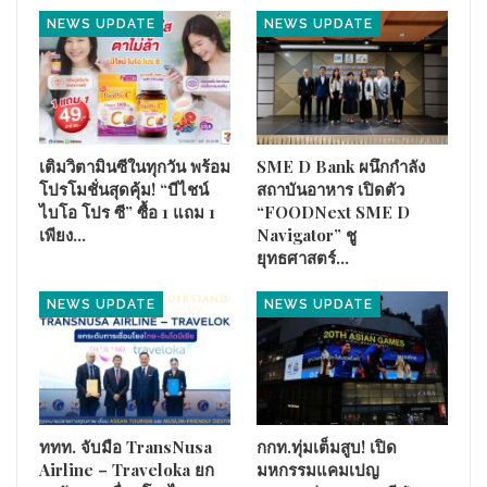
NEWS UPDATE
NEWS UPDATE
ศูนย์การเรียนรู้และอนุรักษ์
เมื่อวันศุกร์ที่ 8 พฤษภาคม 2569 ณ
เพลงพื้นบ้านท่าโพ นายสมบัติ ไตรศักดิ์ ผู้ว่าราชการจังหวัด
เติมวิตามินซีในทุกวัน พร้อม
SME D Bank ผนึกกำลัง
อุทัยธานี เป็นประธานในพิธีเปิด พร้อมด้วย นายพัฐศิษฏ์ ธนชวาลย์
โปรโมชั่นสุดคุ้ม! “บีไชน์
สถาบันอาหาร เปิดตัว
ผู้อำนวยการกองตรวจราชการ สำนักงานปลัดกระทรวงวัฒนธรรม,
ไบโอ โปร ซี” ซื้อ 1 แถม 1
“FOODNext SME D
นางสาวพรทิพย์ กำเหนิดแจ้ง วัฒนธรรมจังหวัดอุทัยธานี, เรือตรี
เพียง…
Navigator” ชู
วิทยา เกล้าวิกรณ์ นายอำเภอเมืองอุทัยธานี และนายนฤเบศวร์ จีระ
ยุทธศาสตร์…
พงศ์เอกธนา นายอำเภอหนองขาหย่าง ตลอดจนหัวหน้าส่วน
NEWS UPDATE
NEWS UPDATE
ราชการ ผู้นำชุมชน และประชาชนเข้าร่วมงานอย่างคึกคัก
ททท. จับมือ TransNusa
กกท.ทุ่มเต็มสูบ! เปิด
Airline – Traveloka ยก
มหกรรมแคมเปญ