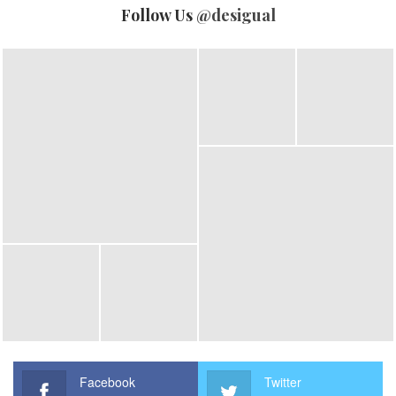
Follow Us
@desigual
โบราณที่สะท้อนวิถีชีวิตและภูมิปัญญาของชุมชน โดยได้รับความ
สนใจจากผู้เข้าร่วมงานที่ร่วมชมและร่วมเชียร์กันอย่างอบอุ่น
ท่ามกลางบรรยากาศแห่งรอยยิ้มและความสามัคคีของคนในชุมชน
ภายในพิธีเปิดยังมีการแสดงศิลปวัฒนธรรมพื้นบ้านจากชุมชนบ้าน
ท่าโพ ทั้งการแสดงเพลงพื้นบ้านท่าโพ เพลงพระมหาชนกจักรี และ
เพลงชักเย่อ ที่ถ่ายทอดเสน่ห์และเอกลักษณ์ของท้องถิ่นได้อย่างน่า
ประทับใจ ปิดท้ายด้วยการแสดงดนตรีจากนักเรียนโรงเรียน
หนองฉางวิทยา ที่ร่วมสร้างสีสันและมอบความบันเทิงให้กับผู้ร่วม
งาน ท่ามกลางบรรยากาศอบอุ่นและเป็นกันเอง
Facebook
Twitter