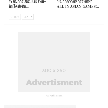
ระดับการเชื่อมโยงไทย–
‘#มากกว่ามหกรรมกีฬา
อินโดนีเซีย…
ALL IN ASIAN GAMES’…
PREV
NEXT
บรรยากาศภายในงานเต็มไปด้วยสีสันแห่งวิถีชุมชนและกลิ่นอาย
วัฒนธรรมท้องถิ่น โดยมีกิจกรรมไฮไลต์ที่สะท้อนอัตลักษณ์ของ
“ปลา
ชุมชนบ้านท่าโพ อาทิ การแข่งขันทำอาหารคาวจากวัตถุดิบ
แรด”
สินค้าขึ้นชื่อจากลุ่มแม่น้ำสะแกกรัง ซึ่งแต่ละทีมได้นำ
ภูมิปัญญาท้องถิ่นมารังสรรค์เมนูพื้นบ้านอย่างสร้างสรรค์ สร้าง
ความสนใจให้กับนักท่องเที่ยวและผู้ร่วมงานเป็นอย่างมาก
- Advertisement -