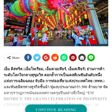
Share
เอ็ม ดิสทริค (เอ็มโพเรียม, เอ็มควอเทียร์, เอ็มสเฟียร์) ย่านการค้า
ระดับโลกใจกลางสุขุมวิท ตอกย้ำการเป็นเดสติเนชันอันดับหนึ่ง
แห่งการเฉลิมฉลอง จับมือ การท่องเที่ยวแห่งประเทศไทย (ททท.)
และพันธมิตรทางธุรกิจชั้นนำ ทุ่มงบประมาณกว่า 300 ล้านบาท จัด
มหาปรากฏการณ์ฉลองเทศกาลตรุษจีนอย่างยิ่งใหญ่ “EM
DISTRICT: THE GRAND CELEBRATION OF PROSPERITY
CHINESE NEW YEAR 2026” ตั้งแต่วันที่ 30 มกราคม – 28
CONTINUE READING
กุมภาพันธ์ 2569 ชูการตลาดเชิงประสบการณ์ (Experiential