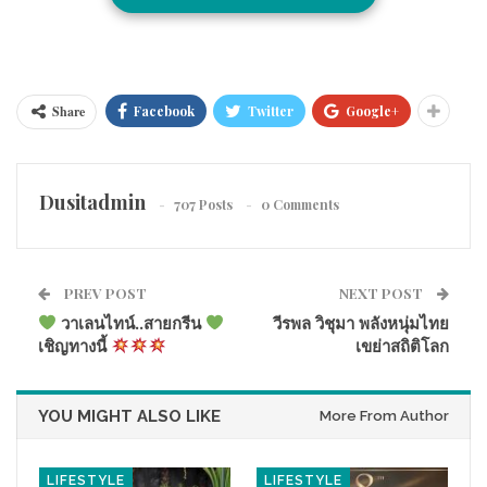
Marketing) ปั้น Magnet Event ระดับเวิลด์คลาส ดึงดูดนักท่องเที่ยว
ทั่วโลก จัดการแสดง World Class Performance ระหว่างวันที่ 12-
17 กุมภาพันธ์ 2569 พร้อมจัดอภิมหาโปรโมชั่นแห่งปีกระตุ้นกำลัง
ซื้อภายในประเทศ รับสัญญาณเศรษฐกิจฟื้นตัว และการเติบโต
Share
Facebook
Twitter
Google+
อย่างต่อเนื่องของภาคการท่องเที่ยวของประเทศไทย
Dusitadmin
707 Posts
0 Comments
PREV POST
NEXT POST
วาเลนไทน์..สายกรีน
วีรพล วิชุมา พลังหนุ่มไทย
เชิญทางนี้
เขย่าสถิติโลก
YOU MIGHT ALSO LIKE
More From Author
LIFESTYLE
LIFESTYLE