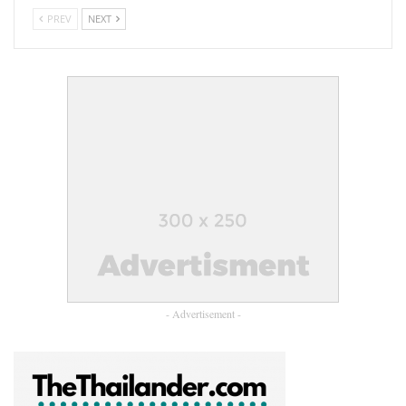
ปีใหม่จีน จากข้อมูลของศูนย์วิจัยกสิกรไทยระบุว่า ในช่วงตรุษจีนปี
PREV
NEXT
2568 ที่ผ่านมา เม็ดเงินสะพัดในกรุงเทพฯ เติบโต 2.3% ขณะที่ภาพ
รวมเทศกาลตรุษจีนของไทยมีเงินสะพัดกว่า 51,787 ล้านบาท เพิ่ม
ขึ้น 4.5% สะท้อนความคึกคักของเศรษฐกิจในช่วงเทศกาลตรุษจีน
โดยเฉพาะในปี 2569 นี้ ที่การใช้จ่ายและความเชื่อมั่นผู้บริโภคเพิ่ม
ขึ้น ท่ามกลางแนวโน้มทางเศรษฐกิจและการท่องเที่ยวไทยที่ฟื้น
ตัวอย่างต่อเนื่อง โดยหนึ่งในจุดหมายหลักที่จัดให้มีการเฉลิมฉลอง
ตรุษจีนอย่างยิ่งใหญ่ของกรุงเทพมหานครคือ เอ็ม ดิสทริค ย่านการ
ค้าระดับโลกใจกลางสุขุมวิท ที่ทั้งในอดีตและปัจจุบันเป็นหนึ่งในเด
สติเนชันสำคัญในการเฉลิมฉลองเทศกาลต่างๆ ในประเทศไทย
โดย เอ็ม ดิสทริค ตอกย้ำความเป็นที่สุดของจุดหมายปลายทางแห่ง
“EM
การเฉลิมฉลองเทศกาลตรุษจีนอีกครั้ง ด้วยการจัดงาน
DISTRICT : THE GRAND CELEBRATION OF
PROSPERITY CHINESE NEW YEAR 2026”
ที่ยิ่งใหญ่ที่สุด ย้ำ
ภาพลักษณ์การเป็น World Class Entertainment Hub ของ
- Advertisement -
ประเทศไทย ส่งเสริมเศรษฐกิจและดึงดูดนักท่องเที่ยวจากทั่วโลก