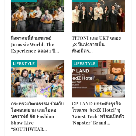
สิงหาคมนี้ห้ามพลาด!
TITONI และ UKT ฉลอง
Jurassic World: The
38 ปีแห่งการเป็น
Experience ฉลอง 1 ปี…
พันธมิตร…
LIFESTYLE
LIFESTYLE
เทศกาลตรุษจีน
นับเป็นหนึ่งในช่วงเวลาสำคัญของปีที่ไม่เพียง
กระทรวงวัฒนธรรม ร่วมกับ
CP LAND ยกระดับธุรกิจ
สะท้อนสีสันทางวัฒนธรรมและการเฉลิมฉลองของผู้คนทั่วโลกแต่
ไอคอนสยาม และไอคอ
โรงแรม ‘bedZ Hotel’ ชู
ยังเป็นเทศกาลที่มีบทบาทอย่างยิ่งต่อภาคการท่องเที่ยวและ
นคราฟต์ จัด Fashion
‘Guest Tech’ พร้อมเปิดตัว
เศรษฐกิจของประเทศไทย โดยเฉพาะกรุงเทพฯ ซึ่งเป็นจุดหมาย
Show Live
‘Napster’ Brand…
ปลายทางยอดนิยมของนักท่องเที่ยวทั้งชาวไทยและต่างชาติในช่วง
“SOUTHWEAR…