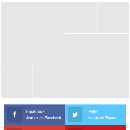
อรธิรา ภาคสุวรรณ์ กรรมการผู้จัดการอาวุโส เอ็ม ดิสทริค
กล่าวว่า
“เทศกาลตรุษจีนไม่เพียงเป็นช่วงเวลาสำคัญของพี่น้องชาวไทยเชื้อ
สายจีนในการฉลองการเปลี่ยนศักราชใหม่ของชาวจีน แต่ยังถือเป็น
โอกาสสำคัญทางธุรกิจและเศรษฐกิจ โดยปีนี้ ตรุษจีน 2569 ตรงกับ
วันที่ 17 กุมภาพันธ์ ปีมะเมียธาตุไฟ ซึ่งสื่อถึงพลังแห่งความมุ่งมั่น
ความรวดเร็ว และความรุ่งเรือง เอ็ม ดิสทริค ในฐานะผู้นำไลฟ์
สไตล์เหนือระดับ จึงตั้งใจเนรมิตการเฉลิมฉลองตรุษจีนในปีนี้ในรูป
แบบบูรณาการ ครบทุกมิติ ด้วยกลยุทธ์ Experiential Marketing
สร้าง Customer Journey ที่สมบูรณ์แบบ ตั้งแต่การรับรู้การมีส่วน
ร่วม ไปจนถึงความประทับใจที่ยั่งยืน ผ่านความตื่นตาตื่นใจของ
โชว์ระดับโลก อรรถรสของอาหารมงคล ไปจนถึงความมั่งคั่งจาก
Facebook
Twitter
โปรโมชั่นสุดพิเศษ เพื่อให้ เอ็ม ดิสทริค เป็นจุดหมายปลายทางแห่ง
Join us on Facebook
Join us on Twitter
ความสุขและความมงคลที่อยู่ในใจของลูกค้าทั้งชาวไทยและต่าง
ชาติอย่างแท้จริง” โดยไฮไลท์ภายในงานประกอบด้วย